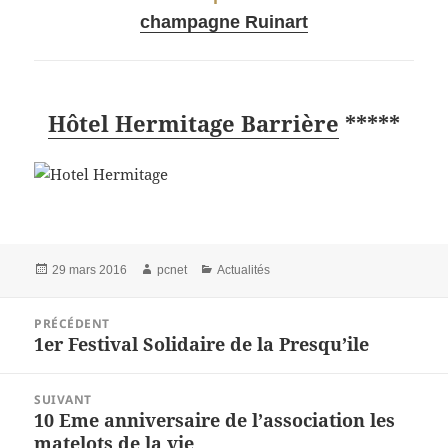
champagne Ruinart
Hôtel Hermitage Barrière
*****
Publié
29 mars 2016
Auteur
pcnet
Catégories
Actualités
le
Navigation
PRÉCÉDENT
de
1er Festival Solidaire de la Presqu’ile
Article
l’article
précédent :
SUIVANT
10 Eme anniversaire de l’association les
Article
matelots de la vie
suivant :