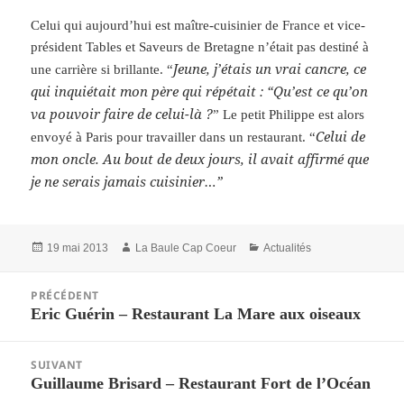
Celui qui aujourd’hui est maître-cuisinier de France et vice-
président Tables et Saveurs de Bretagne n’était pas destiné à
Jeune, j’étais un vrai cancre, ce
une carrière si brillante. “
qui inquiétait mon père qui répétait : “Qu’est ce qu’on
va pouvoir faire de celui-là ?
” Le petit Philippe est alors
Celui de
envoyé à Paris pour travailler dans un restaurant. “
mon oncle. Au bout de deux jours, il avait affirmé que
je ne serais jamais cuisinier…”
Publié
19 mai 2013
Auteur
La Baule Cap Coeur
Catégories
Actualités
le
Navigation
PRÉCÉDENT
de
Eric Guérin – Restaurant La Mare aux oiseaux
Article
l’article
précédent :
SUIVANT
Guillaume Brisard – Restaurant Fort de l’Océan
Article