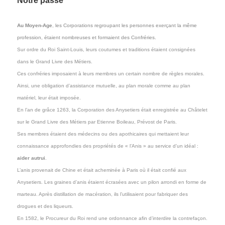
Notre passé
Au Moyen-Age
,
les Corporations regroupant les personnes exerçant la même
profession, étaient nombreuses et formaient des Confréries.
Sur ordre du Roi Saint-Louis, leurs coutumes et traditions étaient consignées
dans le Grand Livre des Métiers.
Ces confréries imposaient à leurs membres un certain nombre de règles morales.
Ainsi, une obligation d’assistance mutuelle, au plan morale comme au plan
matériel, leur était imposée.
En l’an de grâce 1263, la Corporation des Anysetiers était enregistrée au Châtelet
sur le Grand Livre des Métiers par Etienne Boileau, Prévost de Paris.
Ses membres étaient des médecins ou des apothicaires qui mettaient leur
connaissance approfondies des propriétés de « l’Anis » au service d’un idéal :
aider autrui
.
L’anis provenait de Chine et était acheminée à Paris où il était confié aux
Anysetiers. Les graines d’anis étaient écrasées avec un pilon arrondi en forme de
marteau. Après distillation de macération, ils l’utilisaient pour fabriquer des
drogues et des liqueurs.
En 1582, le Procureur du Roi rend une ordonnance afin d’interdire la contrefaçon.