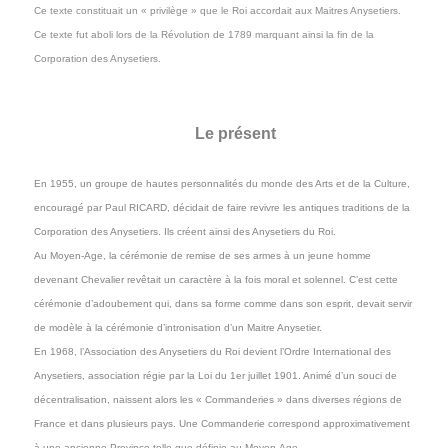
Ce texte constituait un « privilège » que le Roi accordait aux Maitres Anysetiers.
Ce texte fut aboli lors de la Révolution de 1789 marquant ainsi la fin de la
Corporation des Anysetiers.
Le présent
En 1955, un groupe de hautes personnalités du monde des Arts et de la Culture,
encouragé par Paul RICARD, décidait de faire revivre les antiques traditions de la
Corporation des Anysetiers. Ils créent ainsi des Anysetiers du Roi.
Au Moyen-Age, la cérémonie de remise de ses armes à un jeune homme
devenant Chevalier revêtait un caractère à la fois moral et solennel. C’est cette
cérémonie d’adoubement qui, dans sa forme comme dans son esprit, devait servir
de modèle à la cérémonie d’intronisation d’un Maitre Anysetier.
En 1968, l’Association des Anysetiers du Roi devient l’Ordre International des
Anysetiers, association régie par la Loi du 1er juillet 1901. Animé d’un souci de
décentralisation, naissent alors les « Commanderies » dans diverses régions de
France et dans plusieurs pays. Une Commanderie correspond approximativement
à une ancienne Province telle que définie au Moyen-Age.