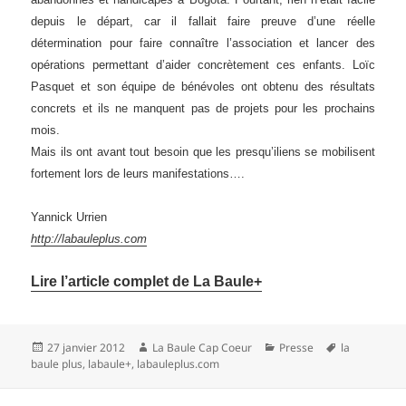
depuis le départ, car il fallait faire preuve d’une réelle
détermination pour faire connaître l’association et lancer des
opérations permettant d’aider concrètement ces enfants. Loïc
Pasquet et son équipe de bénévoles ont obtenu des résultats
concrets et ils ne manquent pas de projets pour les prochains
mois.
Mais ils ont avant tout besoin que les presqu’iliens se mobilisent
fortement lors de leurs manifestations….
Yannick Urrien
http://labauleplus.com
Lire l’article complet de La Baule+
Publié
27 janvier 2012
Auteur
La Baule Cap Coeur
Catégories
Presse
Mots-
la
baule plus
le
,
labaule+
,
labauleplus.com
clés