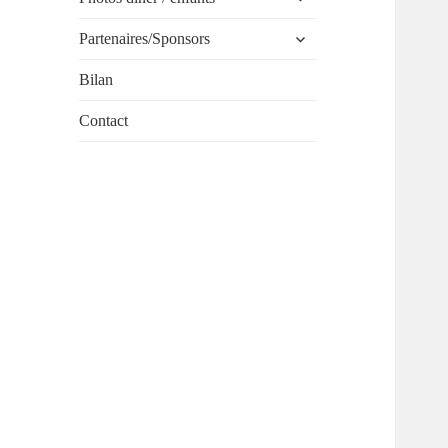
le
ouvrir
sous-
Partenaires/Sponsors
le
menu
sous-
Bilan
menu
Contact