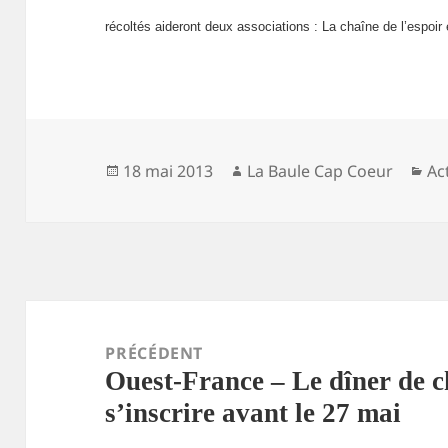
récoltés aideront deux associations : La chaîne de l’espoi
Publié
18 mai 2013
Auteur
La Baule Cap Coeur
Ca
Ac
le
Navigation
de
PRÉCÉDENT
Ouest-France – Le dîner de ch
l’article
Article
s’inscrire avant le 27 mai
précédent :