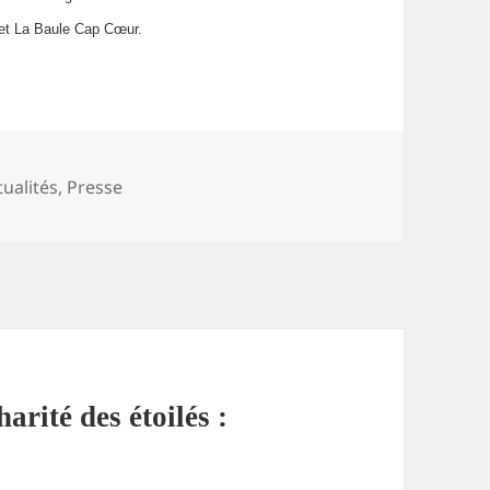
r et La Baule Cap Cœur.
tégories
tualités
,
Presse
arité des étoilés :