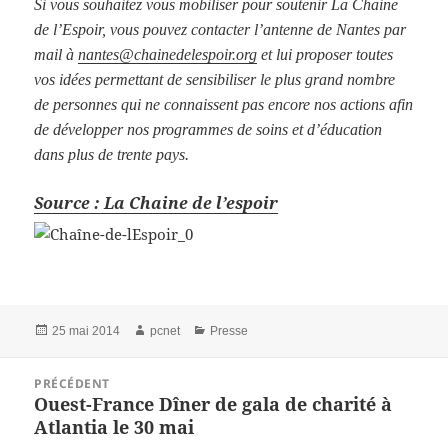
Si vous souhaitez vous mobiliser pour soutenir La Chaine
de l’Espoir, vous pouvez contacter l’antenne de Nantes par
mail à
nantes@chainedelespoir.org
et lui proposer toutes
vos idées permettant de sensibiliser le plus grand nombre
de personnes qui ne connaissent pas encore nos actions afin
de développer nos programmes de soins et d’éducation
dans plus de trente pays.
Source : La Chaine de l’espoir
Publié
25 mai 2014
Auteur
pcnet
Catégories
Presse
le
Navigation
PRÉCÉDENT
de
Ouest-France Dîner de gala de charité à
Article
l’article
Atlantia le 30 mai
précédent :