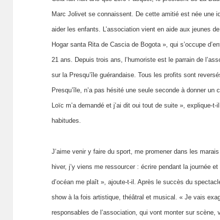
Marc Jolivet se connaissent. De cette amitié est née une idé
aider les enfants. L’association vient en aide aux jeunes d
Hogar santa Rita de Cascia de Bogota », qui s’occupe d’e
21 ans. Depuis trois ans, l’humoriste est le parrain de l’as
sur la Presqu’île guérandaise. Tous les profits sont revers
Presqu’île, n’a pas hésité une seule seconde à donner un co
Loïc m’a demandé et j’ai dit oui tout de suite », explique-t-i
habitudes.
J’aime venir y faire du sport, me promener dans les marai
hiver, j’y viens me ressourcer : écrire pendant la journée et 
d’océan me plaît », ajoute-t-il. Après le succès du spectacl
show à la fois artistique, théâtral et musical. « Je vais e
responsables de l’association, qui vont monter sur scène, vo