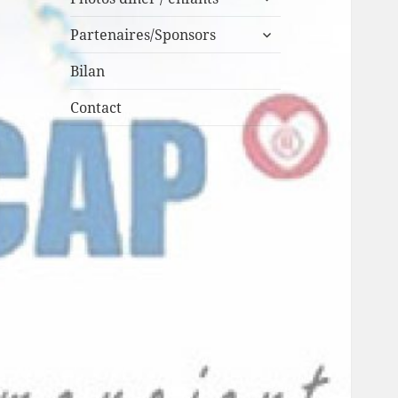
le
ouvrir
sous-
Partenaires/Sponsors
le
menu
sous-
Bilan
menu
Contact