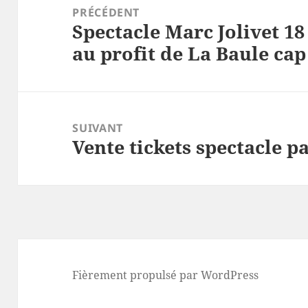
de
PRÉCÉDENT
Spectacle Marc Jolivet 18
l’article
Article
au profit de La Baule ca
précédent :
SUIVANT
Vente tickets spectacle p
Article
suivant :
Fièrement propulsé par WordPress