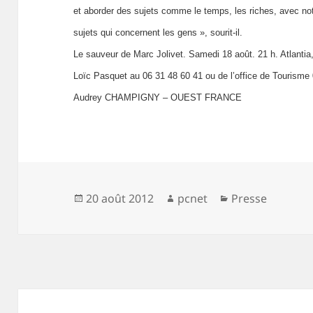
et aborder des sujets comme le temps, les riches, avec n
sujets qui concernent les gens », sourit-il.
Le sauveur de Marc Jolivet. Samedi 18 août. 21 h. Atlantia,
Loïc Pasquet au 06 31 48 60 41 ou de l’office de Tourisme 0
Audrey CHAMPIGNY – OUEST FRANCE
Publié
20 août 2012
Auteur
pcnet
Catégories
Presse
le
Navigation