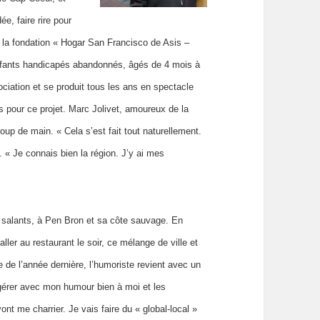
e, faire rire pour
e la fondation « Hogar San Francisco de Asis –
nfants handicapés abandonnés, âgés de 4 mois à
sociation et se produit tous les ans en spectacle
és pour ce projet. Marc Jolivet, amoureux de la
up de main. « Cela s’est fait tout naturellement.
l. « Je connais bien la région. J’y ai mes
s salants, à Pen Bron et sa côte sauvage. En
aller au restaurant le soir, ce mélange de ville et
e de l’année dernière, l’humoriste revient avec un
xagérer avec mon humour bien à moi et les
nt me charrier. Je vais faire du « global-local »