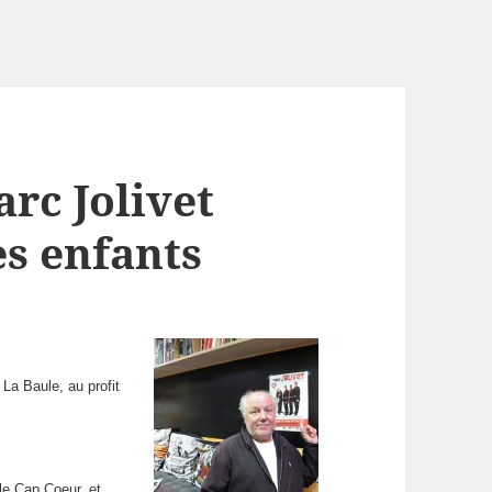
rc Jolivet
es enfants
 La Baule, au profit
le Cap Coeur, et